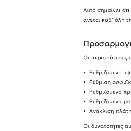
Αυτό σημαίνει ότι
άνετοι καθ’ όλη τ
Κ
ΠΡΟΪΟΝΤΑ
Γ
ΑΡΧΙΚΗ
Προσαρμογή
ΣΧΕΤΙΚΑ ΜΕ
Σ
ΕΜΑΣ
Οι περισσότερες 
BLOG
Κ
ΕΠΙΚΟΙΝΩΝΙΑ
Δ
Ρυθμιζόμενο ύψ
Ρύθμιση οσφυϊκ
R
Ρυθμιζόμενο π
Ρυθμιζόμενα μ
Ανάκλιση πλάτη
Οι δυνατότητες α