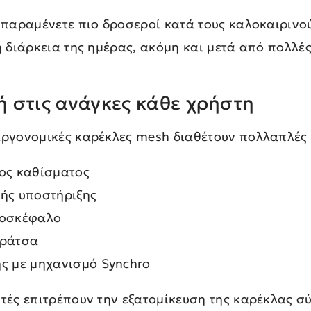
 παραμένετε πιο δροσεροί κατά τους καλοκαιρινού
η διάρκεια της ημέρας, ακόμη και μετά από πολλέ
ΑΘΙΣΜΑ
ΡΑΦΕΙΟ & ΒΙΒΛΙΟΘΗΚΗ
 στις ανάγκες κάθε χρήστη
ΥΣΤΗΜΑ ΑΝΑΜΟΝΗΣ - ΚΑΝΑΠΕΣ
εργονομικές καρέκλες mesh διαθέτουν πολλαπλές 
ΑΘΙΣΜΑ ΑΜΦΙΘΕΑΤΡΟΥ - ΑΙΘΟΥΣΩΝ
ΙΔΑΣΚΑΛΙΑΣ
ος καθίσματος
ής υποστήριξης
ECEPTION
ροσκέφαλο
πράτσα
ς με μηχανισμό Synchro
υτές επιτρέπουν την εξατομίκευση της καρέκλας σ