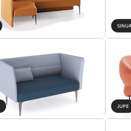
SINU
A
JUPE
ΑΘΙΣΜΑ
ΡΑΦΕΙΟ & ΒΙΒΛΙΟΘΗΚΗ