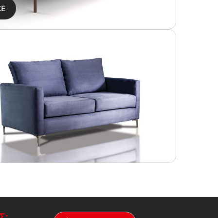
CE
Σ: