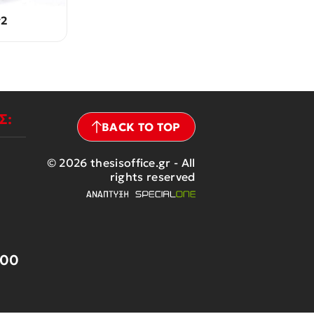
v2
Σ:
BACK TO TOP
© 2026 thesisoffice.gr - All
rights reserved
:00