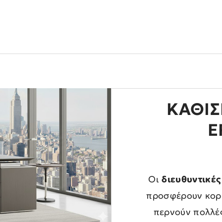
Η
/
ΠΡΟΪΟΝΤΑ
/
ΚΑΘΙΣΜΑ
/
ΚΑΘΙΣΜΑ ΔΙΕΥΘΥΝΤΙΚΟ ERGO
ΚΆΘΙΣ
E
Οι
διευθυντικές
προσφέρουν κορυ
περνούν πολλέ