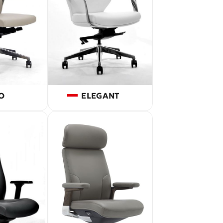
O
ELEGANT