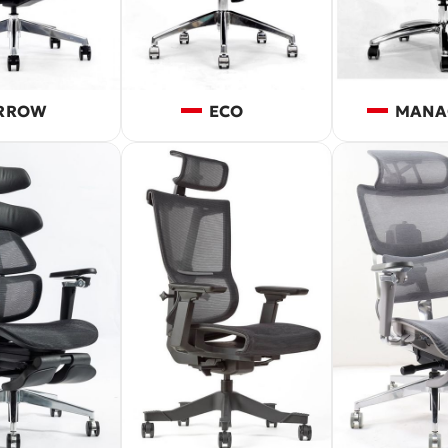
ECEPTION
RROW
ECO
MANA